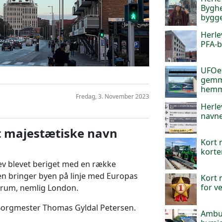
Byghe
bygg
Herle
PFA-b
UFOer
gemme
hemme
Fredag, 3. November 2023
Herle
navne
et majestætiske navn
Kort 
kort
lev blevet beriget med en række
n bringer byen på linje med Europas
Kort n
for v
rum, nemlig London.
 Borgmester Thomas Gyldal Petersen.
Ambul