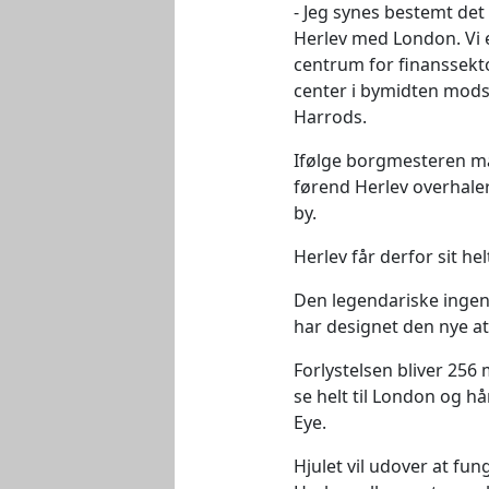
Jeg synes bestemt det 
Herlev med London. Vi 
centrum for finanssekt
center i bymidten mod
Harrods.
Ifølge borgmesteren ma
førend Herlev overhale
by.
Herlev får derfor sit h
Den legendariske inge
har designet den nye at
Forlystelsen bliver 256
se helt til London og hå
Eye.
Hjulet vil udover at fun