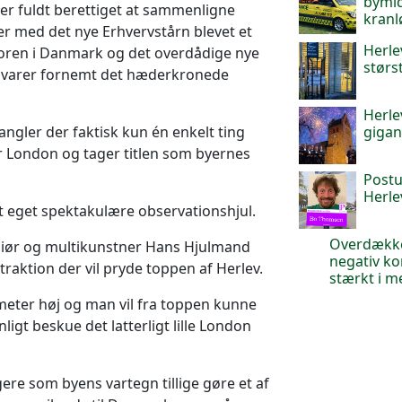
bymid
er fuldt berettiget at sammenligne
kranl
er med det nye Erhvervstårn blevet et
Herle
oren i Danmark og det overdådige nye
størs
svarer fornemt det hæderkronede
Herle
gigan
ngler der faktisk kun én enkelt ting
r London og tager titlen som byernes
Postu
Herle
elt eget spektakulære observationshjul.
Overdækked
niør og multikunstner Hans Hjulmand
negativ ko
traktion der vil pryde toppen af Herlev.
stærkt i 
 meter høj og man vil fra toppen kunne
nligt beskue det latterligt lille London
gere som byens vartegn tillige gøre et af