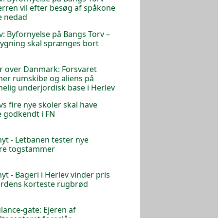
rren vil efter besøg af spåkone
e nedad
v: Byfornyelse på Bangs Torv –
ygning skal sprænges bort
 over Danmark: Forsvaret
r rumskibe og aliens på
lig underjordisk base i Herlev
vs fire nye skoler skal have
 godkendt i FN
nyt - Letbanen tester nye
ere togstammer
yt - Bageri i Herlev vinder pris
erdens korteste rugbrød
ance-gate: Ejeren af