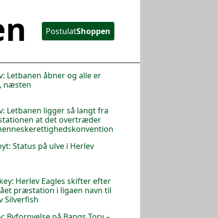
en
Postulat
Shoppen
v: Letbanen åbner og alle er
, næsten
v: Letbanen ligger så langt fra
stationen at det overtræder
menneskerettighedskonvention
nyt: Status på ulve i Herlev
key: Herlev Eagles skifter efter
lået præstation i ligaen navn til
v Silverfish
v: Byfornyelse på Bangs Torv –