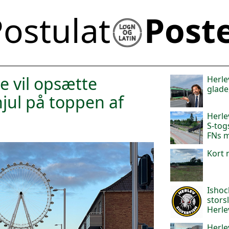
ostulat
Post
 vil opsætte
Herle
glade
jul på toppen af
Herle
S-tog
FNs 
Kort 
Ishoc
stors
Herle
Herle