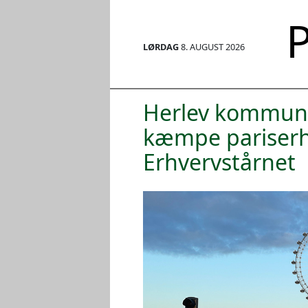
P
LØRDAG
8. AUGUST 2026
Herlev kommune
kæmpe pariserh
Erhvervstårnet