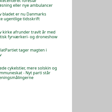
tecenteret foreslår
øsning eller nye ambulancer
v bladet er nu Danmarks
te ugentlige tidsskrift
v kirke afrunder travlt år med
tisk fyrværkeri- og droneshow
latPartiet tager magten i
v
e cykelstier, mere solskin og
mmuneskat - Nyt parti står
meningsmålingerne