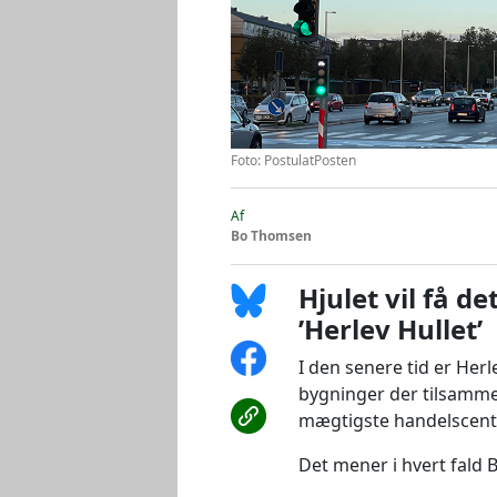
Foto: PostulatPosten
Af
Bo Thomsen
Hjulet vil få d
’Herlev Hullet’
I den senere tid er Her
bygninger der tilsamme
mægtigste handelscent
Det mener i hvert fald