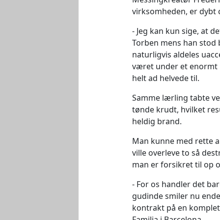
virksomheden, er dybt 
Jeg kan kun sige, at d
Torben mens han stod 
naturligvis aldeles uac
været under et enormt p
helt ad helvede til.
Samme lærling tabte ved
tønde krudt, hvilket re
heldig brand.
Man kunne med rette ant
ville overleve to så des
man er forsikret til op 
For os handler det ba
gudinde smiler nu endeli
kontrakt på en komplet
Familia i Barcelona.