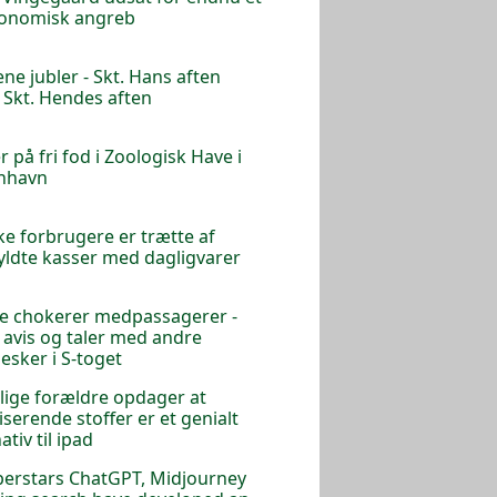
ronomisk angreb
ne jubler - Skt. Hans aften
r Skt. Hendes aften
r på fri fod i Zoologisk Have i
nhavn
e forbrugere er trætte af
yldte kasser med dagligvarer
e chokerer medpassagerer -
 avis og taler med andre
sker i S-toget
lige forældre opdager at
iserende stoffer er et genialt
ativ til ipad
perstars ChatGPT, Midjourney