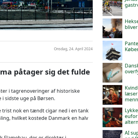
gast
Hekse
blive
Pante
Købe
Onsdag, 24. April 2024
Dansk
a påtager sig det fulde
overf
Kvind
ter i tagrenoveringer af historiske
læser
 i sidste uge på Børsen.
menne
Lykke
 trist nok en tændt cigar ned i en tank
eufor
aling, hvilket kostede Danmark en halv
altern
AI su
 Flamehau, der er direktør i