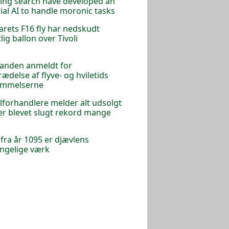
ing search have developed an
icial AI to handle moronic tasks
arets F16 fly har nedskudt
lig ballon over Tivoli
anden anmeldt for
rædelse af flyve- og hviletids
emmelserne
forhandlere melder alt udsolgt
 er blevet slugt rekord mange
 fra år 1095 er djævlens
ngelige værk