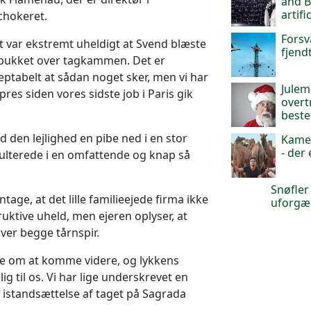
and B
artif
chokeret.
Forsv
et var ekstremt uheldigt at Svend blæste
fjendt
bukket over tagkammen. Det er
ceptabelt at sådan noget sker, men vi har
Julem
res siden vores sidste job i Paris gik
overt
best
 den lejlighed en pibe ned i en stor
Kamel
- der
sulterede i en omfattende og knap så
Snøfler
age, at det lille familieejede firma ikke
uforgæ
truktive uheld, men ejeren oplyser, at
over begge tårnspir.
re om at komme videre, og lykkens
g til os. Vi har lige underskrevet en
 istandsættelse af taget på Sagrada