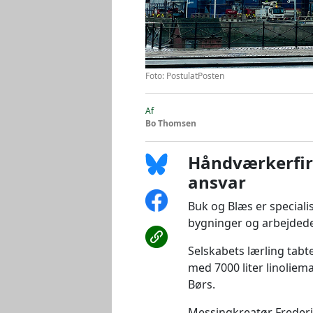
Foto: PostulatPosten
Af
Bo Thomsen
Håndværkerfirm
ansvar
Buk og Blæs er specialis
bygninger og arbejdede
Selskabets lærling tabte
med 7000 liter linoliem
Børs.
Messingkreatør Frederik