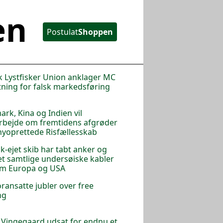
en
Postulat
Shoppen
 Lystfisker Union anklager MC
tning for falsk markedsføring
rk, Kina og Indien vil
bejde om fremtidens afgrøder
 nyoprettede Risfællesskab
-ejet skib har tabt anker og
t samtlige undersøiske kabler
em Europa og USA
ransatte jubler over free
ng
 Vingegaard udsat for endnu et