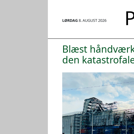
P
LØRDAG
8. AUGUST 2026
Blæst håndværke
den katastrofal