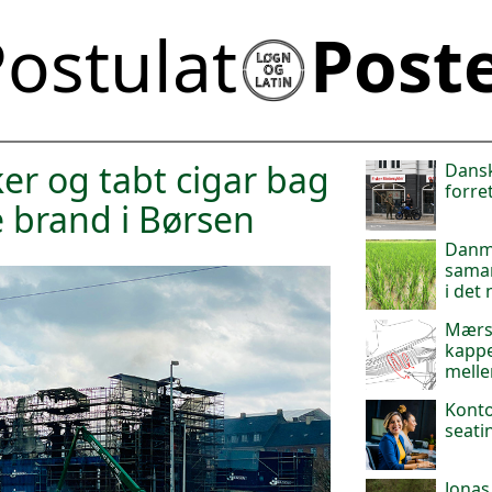
ostulat
Post
r og tabt cigar bag
Dansk
forre
e brand i Børsen
Danma
samar
i det
Mærsk
kappe
mell
Konto
seati
Jonas