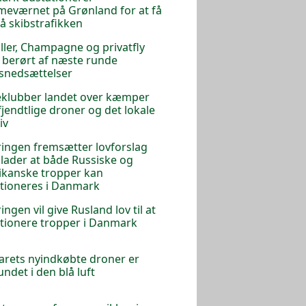
eværnet på Grønland for at få
på skibstrafikken
iller, Champagne og privatfly
r berørt af næste runde
tsnedsættelser
klubber landet over kæmper
jendtlige droner og det lokale
iv
ingen fremsætter lovforslag
illader at både Russiske og
kanske tropper kan
tioneres i Danmark
ingen vil give Rusland lov til at
tionere tropper i Danmark
arets nyindkøbte droner er
undet i den blå luft