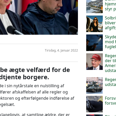
hjemm
styr 
Solbr
blive
afgif
Skyde
mod f
fuglel
Tirsdag, 4. Januar 2022
Reger
der t
Ameri
abe ægte velfærd for de
udsta
dtjente borgere.
Reger
udsta
i sin nytårstale en nulstilling af
rer afskaffelsen af alle regler og
Forsv
ktoren og efterfølgende indførelse af
forsv
egelsæt.
lageligvis, at samtlige ældre, der er