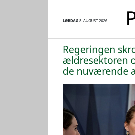
P
LØRDAG
8. AUGUST 2026
Regeringen skrot
ældresektoren og
de nuværende 