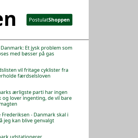
en
Postulat
Shoppen
i Danmark: Et jysk problem som
øses med bøsser på gas
listen vil fritage cyklister fra
erholde færdselsloven
rks ærligste parti har ingen
k og lover ingenting, de vil bare
 magten
 Frederiksen - Danmark skal i
så jeg kan blive genvalgt
ark udstationerer