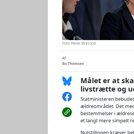
Foto: News Øresund
Af
Bo Thomsen
Målet er at sk
livstrætte og u
Statministeren bebudede 
ældreområdet. Det medfø
bestemmelser i ældrese
et langt mere simpelt r
Nulstillingen kræver bek