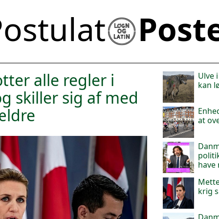
ostulat
Post
ter alle regler i
Ulve 
kan l
 skiller sig af med
ældre
Enheds
at ov
Danma
politi
have
Mette
krig 
Danm