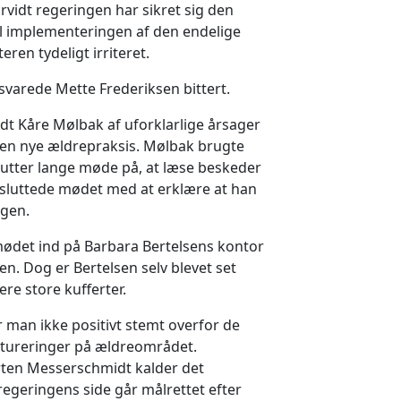
vidt regeringen har sikret sig den
l implementeringen af den endelige
eren tydeligt irriteret.
 svarede Mette Frederiksen bittert.
dt Kåre Mølbak af uforklarlige årsager
n nye ældrepraksis. Mølbak brugte
nutter lange møde på, at læse beskeder
 sluttede mødet med at erklære at han
ngen.
mødet ind på Barbara Bertelsens kontor
den. Dog er Bertelsen selv blevet set
re store kufferter.
 man ikke positivt stemt overfor de
ureringer på ældreområdet.
en Messerschmidt kalder det
 regeringens side går målrettet efter