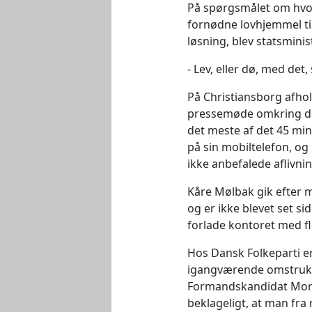
På spørgsmålet om hvor
fornødne lovhjemmel ti
løsning, blev statsminist
Lev, eller dø, med det,
På Christiansborg afhol
pressemøde omkring de
det meste af det 45 mi
på sin mobiltelefon, og
ikke anbefalede aflivni
Kåre Mølbak gik efter 
og er ikke blevet set si
forlade kontoret med fle
Hos Dansk Folkeparti er
igangværende omstrukt
Formandskandidat Mort
beklageligt, at man fra