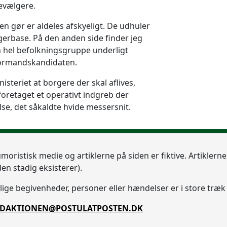
evælgere.
en gør er aldeles afskyeligt. De udhuler
gerbase. På den anden side finder jeg
 hel befolkningsgruppe underligt
formandskandidaten.
nisteriet at borgere der skal aflives,
 foretaget et operativt indgreb der
se, det såkaldte hvide messersnit.
umoristisk medie og artiklerne på siden er fiktive. Artiklern
en stadig eksisterer).
ge begivenheder, personer eller hændelser er i store træk 
DAKTIONEN@POSTULATPOSTEN.DK