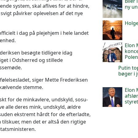
Biler
ende system, skal aflives for at hindre,
ny un
svigt påvirker oplevelsen af det nye
Holge
fficielt i dag på plejehjem i hele landet
enhed.
Elon 
konce
deriksen besøgte tidligere idag
Pole
et i Odsherred og stillede
ressemøde.
Putin to
bøger i
ølelsesladet, siger Mette Frederiksen
 skælvende stemme.
Elon
afslø
kt for de minkavlere, undskyld, sosu-
styret
live alle deres mink, undskyld, ældre
uden ekstremt hårdt for de efterladte,
tilskuer, men det er altså den rigtige
statsministeren.