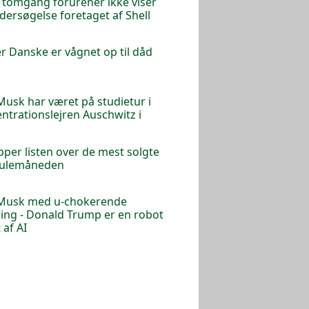
 i tomgang forurener ikke viser
dersøgelse foretaget af Shell
r Danske er vågnet op til dåd
Musk har været på studietur i
ntrationslejren Auschwitz i
n
pper listen over de mest solgte
 julemåneden
 Musk med u-chokerende
ring - Donald Trump er en robot
 af AI