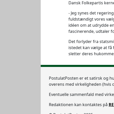
Dansk Folkepartis kern
Jeg synes det regering
fuldstændigt vores væl
idéen om at udrydde en
fascinerende, udtaler 
Det forlyder fra statsmi
istedet kan vælge at få
sletter deres hukommel
Postulat
Posten
er et satirsk og h
overens med virkeligheden (hvis d
Eventuelle sammenfald med virkeli
Redaktionen kan kontaktes på
RE