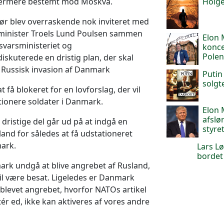
Holge
nærmere bestemt mod Moskva.
ør blev overraskende nok inviteret med
rsminister Troels Lund Poulsen sammen
Elon 
varsministeriet og
konce
Pole
kuterede en dristig plan, der skal
 Russisk invasion af Danmark
Putin
solgt
t få blokeret for en lovforslag, der vil
ationere soldater i Danmark.
Elon
afslø
dristige del går ud på at indgå en
styret
land for således at få udstationeret
mark.
Lars Lø
bordet 
k undgå at blive angrebet af Rusland,
 vil være besat. Ligeledes er Danmark
d blevet angrebet, hvorfor NATOs artikel
ér ed, ikke kan aktiveres af vores andre