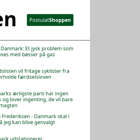
en
Postulat
Shoppen
i Danmark: Et jysk problem som
øses med bøsser på gas
listen vil fritage cyklister fra
erholde færdselsloven
rks ærligste parti har ingen
k og lover ingenting, de vil bare
 magten
 Frederiksen - Danmark skal i
så jeg kan blive genvalgt
ark udstationerer