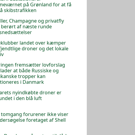
eværnet på Grønland for at få
på skibstrafikken
iller, Champagne og privatfly
r berørt af næste runde
tsnedsættelser
klubber landet over kæmper
jendtlige droner og det lokale
iv
ingen fremsætter lovforslag
illader at både Russiske og
kanske tropper kan
tioneres i Danmark
arets nyindkøbte droner er
undet i den blå luft
 i tomgang forurener ikke viser
dersøgelse foretaget af Shell