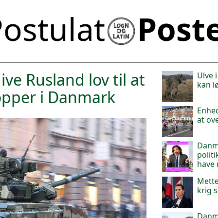
ostulat
Post
ive Rusland lov til at
Ulve 
kan l
opper i Danmark
Enheds
at ov
Danma
politi
have
Mette
krig 
Danm