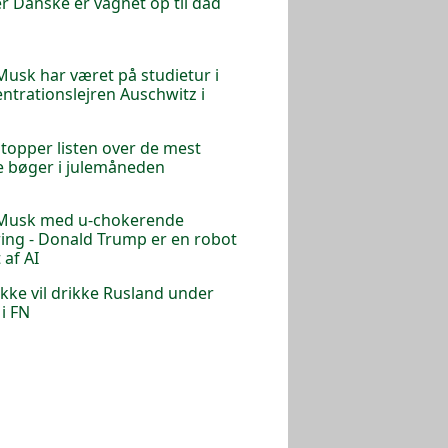
r Danske er vågnet op til dåd
Musk har været på studietur i
ntrationslejren Auschwitz i
n
 topper listen over de mest
e bøger i julemåneden
 Musk med u-chokerende
ring - Donald Trump er en robot
 af AI
kke vil drikke Rusland under
i FN