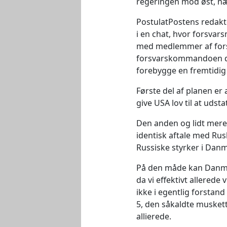
regeringen mod øst, 
PostulatPostens redakt
i en chat, hvor forsva
med medlemmer af fors
forsvarskommandoen dis
forebygge en fremtidig
Første del af planen er a
give USA lov til at udst
Den anden og lidt mere 
identisk aftale med Rus
Russiske styrker i Dan
På den måde kan Danmar
da vi effektivt allerede
ikke i egentlig forstan
5, den såkaldte muskett
allierede.