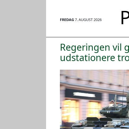
P
FREDAG
7. AUGUST 2026
Regeringen vil g
udstationere tr