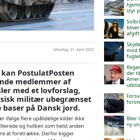
hjemm
styr 
Solbr
blive
afgif
Skyde
mod f
Mandag, 21. April 2025
fuglel
Reger
t kan PostulatPosten
der t
Ameri
dende medlemmer af
udsta
ler med et lovforslag,
Forsv
ussisk militær ubegrænset
forsv
e baser på Dansk jord.
Biler
 ifølge flere upålidelige kilder ikke
ny un
llierede og hvilken som helst anden
ære at foretrække. Derfor kigger