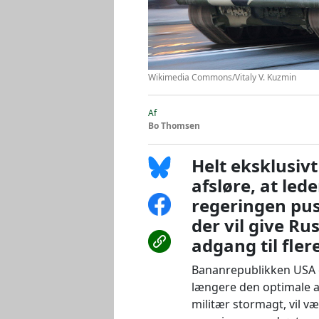
Wikimedia Commons/Vitaly V. Kuzmin
Af
Bo Thomsen
Helt eksklusiv
afsløre, at le
regeringen pus
der vil give R
adgang til fler
Bananrepublikken USA er
længere den optimale a
militær stormagt, vil v